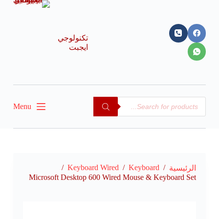
ا
ل
ت
ج
تكنولوجي
ا
ايجبت
و
ز
إ
ل
ى
ا
Menu
ل
م
ح
ت
و
ى
/
Keyboard Wired
/
Keyboard
/
الرئيسية
Microsoft Desktop 600 Wired Mouse & Keyboard Set