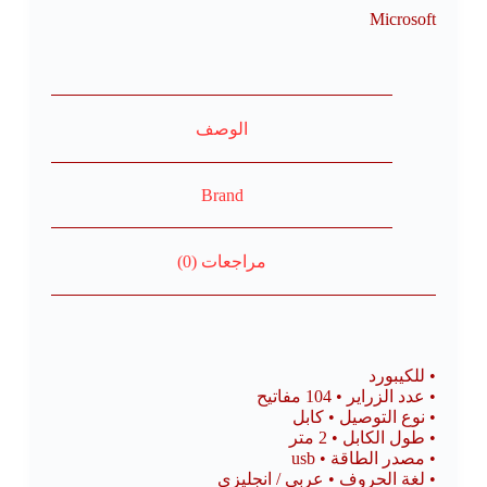
Microsoft
الوصف
Brand
مراجعات (0)
• للكيبورد
• عدد الزراير • 104 مفاتيح
• نوع التوصيل • كابل
• طول الكابل • 2 متر
• مصدر الطاقة • usb
• لغة الحروف • عربي / انجليزي