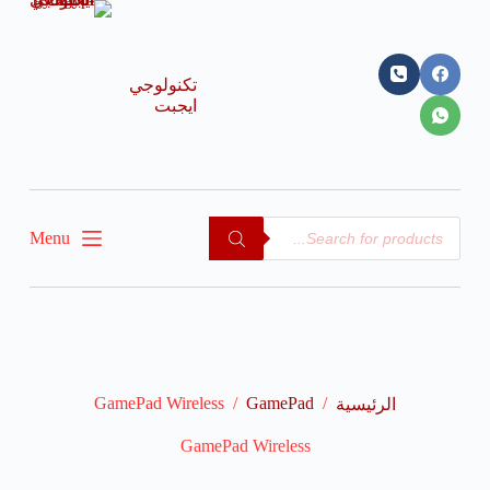
ا
ل
ت
ج
تكنولوجي
ا
ايجبت
و
ز
إ
ل
ى
ا
Menu
ل
م
ح
ت
و
ى
GamePad Wireless
/
GamePad
/
الرئيسية
GamePad Wireless