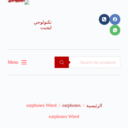
ا
ل
ت
ج
تكنولوجي
ا
ايجبت
و
ز
إ
ل
ى
ا
Menu
ل
م
ح
ت
و
ى
earphones Wired
/
earphones
/
الرئيسية
earphones Wired