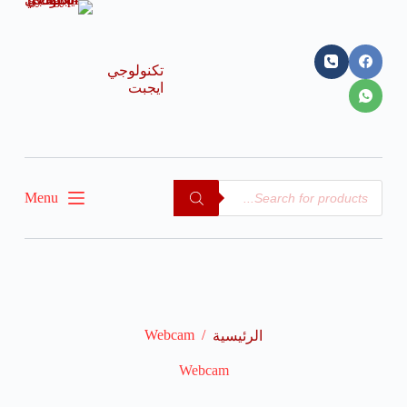
ا
ل
ت
ج
تكنولوجي
ا
ايجبت
و
ز
إ
ل
ى
ا
Menu
ل
م
ح
ت
و
ى
Webcam
/
الرئيسية
Webcam