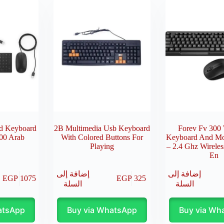
ed Keyboard
2B Multimedia Usb Keyboard
Forev Fv 300 
00 Arab
With Colored Buttons For
Keyboard And M
Playing
– 2.4 Ghz Wireles
En
إضافة إلى
إضافة إلى
EGP
1075
EGP
325
السلة
السلة
atsApp
Buy via WhatsApp
Buy via Wh