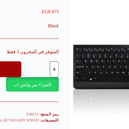
EGP
875
Black
المتوفر في المخزون 3 فقط
للشراء من واتس اب
رمز المنتج:
KB024
التصنيفات:
KEYBOARD WIRED
,
D