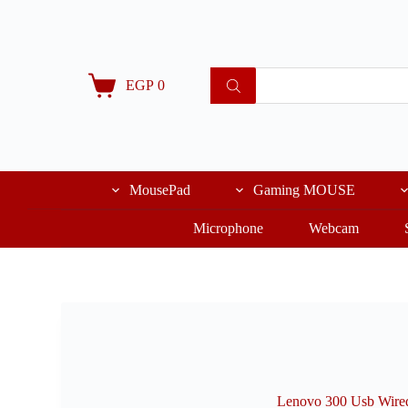
ا
ل
ت
ج
EGP
0
ا
و
ز
إ
ل
ى
MousePad
Gaming MOUSE
ا
ل
م
Microphone
Webcam
ح
ت
و
ى
Lenovo 300 Usb Wire