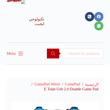
ا
ل
ت
ج
تكنولوجي
ا
ايجبت
و
ز
إ
ل
ى
ا
Menu
ل
م
ح
ت
و
ى
/
GamePad Wired
/
GamePad
/
الرئيسية
E Train Usb 2.0 Double Game Pad